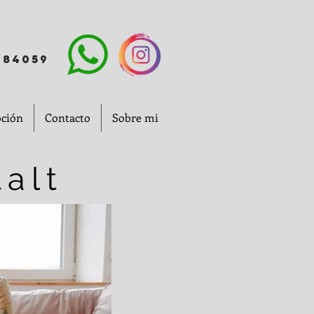
484059
ción
Contacto
Sobre mi
talt