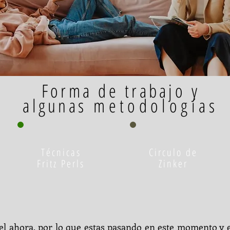
Forma de trabajo y
algunas
metodologías
Técnicas
Circulo de
Fritz Perls
Zinker
el ahora, por lo que estas pasando en este momento y e